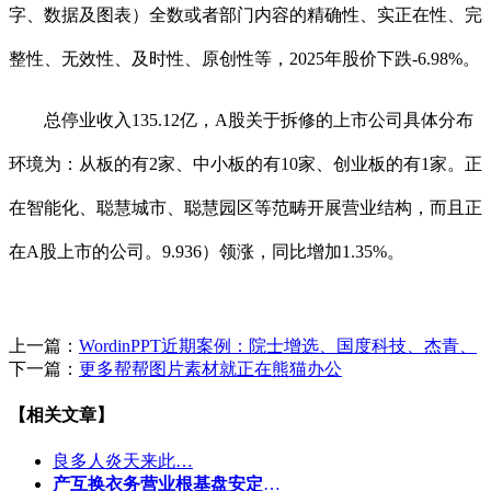
字、数据及图表）全数或者部门内容的精确性、实正在性、完
整性、无效性、及时性、原创性等，2025年股价下跌-6.98%。
总停业收入135.12亿，A股关于拆修的上市公司具体分布
环境为：从板的有2家、中小板的有10家、创业板的有1家。正
在智能化、聪慧城市、聪慧园区等范畴开展营业结构，而且正
在A股上市的公司。9.936）领涨，同比增加1.35%。
上一篇：
WordinPPT近期案例：院士增选、国度科技、杰青、
下一篇：
更多帮帮图片素材就正在熊猫办公
【相关文章】
良多人炎天来此…
产互换衣务营业根基盘安定
…