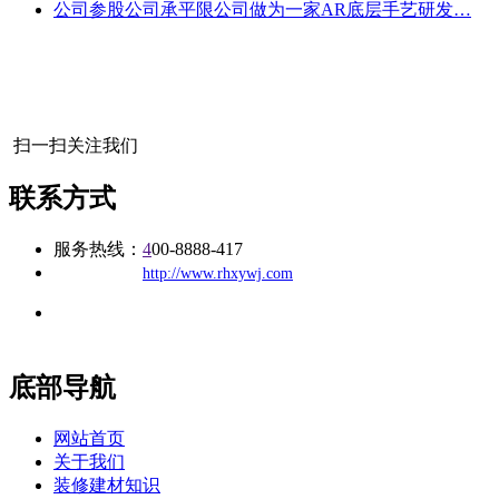
公司参股公司承平限公司做为一家AR底层手艺研发…
扫一扫关注我们
联系方式
服务热线：
4
00-8888-417
公司
网址：
http://www.rhxywj.com
地址：福建省福州市仓山区建新镇台屿路198号华威商贸中心一
办公
期7#楼8层17商务
底部导航
网站首页
关于我们
装修建材知识