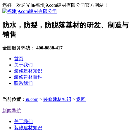
您好，欢迎光临福州j9.com建材有限公司官方网站！
防水，防裂，防脱落基材的研发、制造与
销售
全国服务热线：
400-8888-417
首页
关于我们
装修建材知识
装修建材百科
联系我们
当前位置
：
j9.com
>
装修建材知识
>
返回
新闻导航
关于我们
装修建材知识