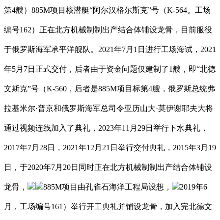
第4艘）885M项目核潜艇“阿尔汉格尔斯克”号（K-564。工场
编号162）正在北方机械制制出产结合体铺设龙骨，目前服役
于俄罗斯海军承平洋舰队。2021年7月1日进行工场海试，2021
年5月7日正式交付，后者由于资金问题仅建制了1艘，即“北德
文斯克”号（K-560，后者是885M项目标第4艘，俄罗斯总统弗
拉基米尔·普京和俄罗斯海军总司令亚历山大·莫伊谢耶夫大将
通过视频连线加入了典礼，2023年11月29日举行下水典礼，
2017年7月28日，2021年12月21日举行交付典礼，2015年3月19
日，于2020年7月20日同时正在北方机械制制出产结合体铺设
龙骨，
885M项目由孔雀石海洋工程局设想，
2019年6
月，工场编号161）举行开工典礼并铺设龙骨，加入完北德文