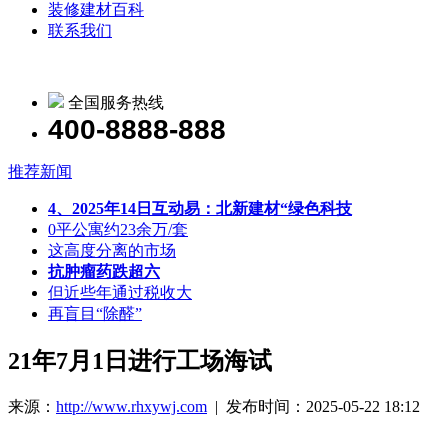
装修建材百科
联系我们
全国服务热线
400-8888-888
推荐新闻
4、2025年14日互动易：北新建材“绿色科技
0平公寓约23余万/套
这高度分离的市场
抗肿瘤药跌超六
但近些年通过税收大
再盲目“除醛”
21年7月1日进行工场海试
来源：
http://www.rhxywj.com
| 发布时间：2025-05-22 18:12