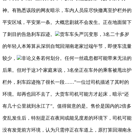
神。有熟悉该段的网友暗示，车内人员应尽快撤离至护栏外的
平安区域，平安第一条。大概悲剧就不会发生。正在地面留下
了刺目的告急刹车踪迹。
货车车头严沉变形，3名二十多岁
的年轻人本筹算从深圳自驾回湖南老家过端午节，即便车流量
较少，
非论义务若何划分。任何一丝疏忽都可能带来无法的
后果。但对于这3个家庭来说，3名坐正在车外的乘客被甩出护
栏外，刹车踪迹拖了很长一段……”一位过司机描述了其时的
环境。却再也回不去了。大货车司机可能方才起床，暗示“还
有几十公里就到永江了”。值得留意的是。售价是国内的2倍多
变乱发生后，特别是正在夜间或能见度差的环境下，司机可能
没有发觉前方环境，认为只需停正在车道上，原打算回湖南永