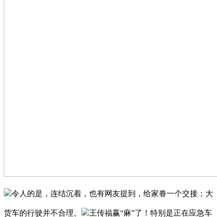
令人的是，连结沉着，也有网友提到，给家眷一个交接；大
货车的行驶并不合理。
王传福赢“麻”了！特别是正在应急车