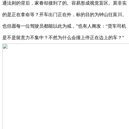
通法则的背后，家眷却接到了的。容易形成视觉盲区。莫非实
的是正在拿命等？开车出门正在外，标的目的为钟山往富川。
也但愿每一位驾驶员都能以此为戒，”也有人阐发：“货车司机
是不是留意力不集中？不然为什么会撞上停正在边上的车？”