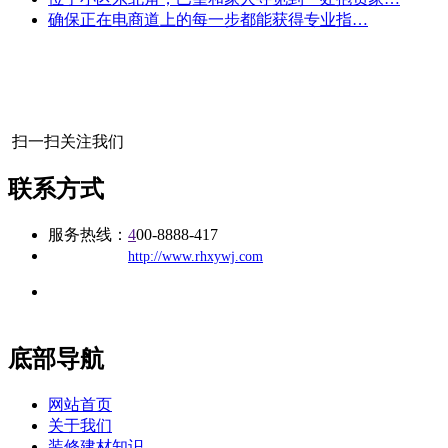
确保正在电商道上的每一步都能获得专业指…
扫一扫关注我们
联系方式
服务热线：
4
00-8888-417
公司
网址：
http://www.rhxywj.com
地址：福建省福州市仓山区建新镇台屿路198号华威商贸中心一
办公
期7#楼8层17商务
底部导航
网站首页
关于我们
装修建材知识