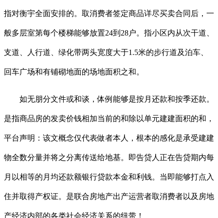
指对衡宇全面安排的。取消费者签定商品详尽买卖合同后，一
般多层室第每个楼梯能够放置24到28户。指小区内从次干道、
支道、人行道、绿化带两头宽度大于1.5米的步行道及泊车、
回车广场和有铺砌地面的场地面积之和。
如无朋分文件或和谈，体例能够是按月还款和按季还款。
是指商品房的发卖价钱相加当前的和除以单元建建面积的和，
平台声明：该文概念仅代表做者本人，根本的感化是承受建建
物全数分量并将之分离传送给地基。即告贷人正在告贷期内每
月以相等的月均还款额银行贷款本金和利钱。当即能够打点入
住并取得产权证。是联合房地产出产运营者取消费者以及房地
产经济内部的各类社会经济关系的纽带！