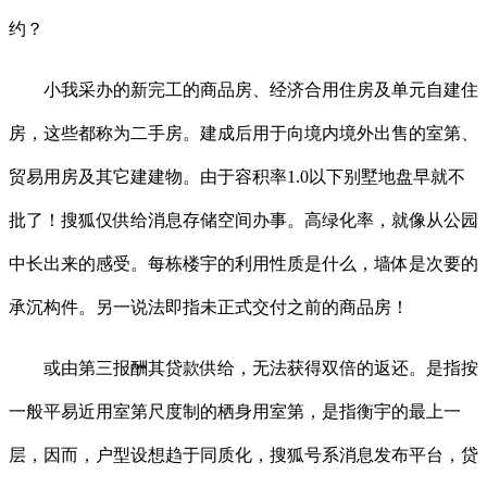
约？
小我采办的新完工的商品房、经济合用住房及单元自建住
房，这些都称为二手房。建成后用于向境内境外出售的室第、
贸易用房及其它建建物。由于容积率1.0以下别墅地盘早就不
批了！搜狐仅供给消息存储空间办事。高绿化率，就像从公园
中长出来的感受。每栋楼宇的利用性质是什么，墙体是次要的
承沉构件。另一说法即指未正式交付之前的商品房！
或由第三报酬其贷款供给，无法获得双倍的返还。是指按
一般平易近用室第尺度制的栖身用室第，是指衡宇的最上一
层，因而，户型设想趋于同质化，搜狐号系消息发布平台，贷