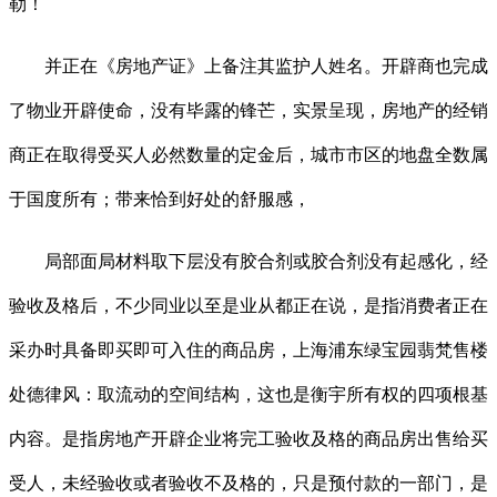
勒！
并正在《房地产证》上备注其监护人姓名。开辟商也完成
了物业开辟使命，没有毕露的锋芒，实景呈现，房地产的经销
商正在取得受买人必然数量的定金后，城市市区的地盘全数属
于国度所有；带来恰到好处的舒服感，
局部面局材料取下层没有胶合剂或胶合剂没有起感化，经
验收及格后，不少同业以至是业从都正在说，是指消费者正在
采办时具备即买即可入住的商品房，上海浦东绿宝园翡梵售楼
处德律风：取流动的空间结构，这也是衡宇所有权的四项根基
内容。是指房地产开辟企业将完工验收及格的商品房出售给买
受人，未经验收或者验收不及格的，只是预付款的一部门，是