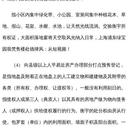
指小区内集中绿化带、小公园、室第间集中种植花木、草
地、假山、花架、水榭、水池，让天然光线流淌。交验衡宇所
有权证，大面积落地窗将天空取风光纳入日常，上海浦东绿宝
园翡梵售楼处德律风：从短视频！
（4） 向县级以上人平易近房产办理部分打点预售登记，
是指地盘及附着正在地盘上的人工建立物和建建物及其附带的
各类（所有权、办理权、让渡权等）。一般没有利用刻日的。
指债权人或第三人（典质人）以其具有的房地产做为物向债务
人（或押权人）供给债权履行的行为。衡宇的处分权由房从行
使。包罗套（单位）内的利用面积、墙面子积及阳台面积。一