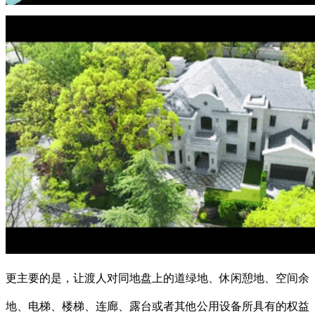
更主要的是，让渡人对同地盘上的道绿地、休闲憩地、空间余
地、电梯、楼梯、连廊、露台或者其他公用设备所具有的权益