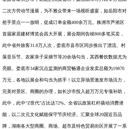
二次方劳动节漫展，为不雅众带来一场视听盛宴，如岳阳市对
抢手景点一一放哨，促成订单金额400余万元。株洲市芦淞区
首届家居建材博览会昌大开展，展会期间告竣800多笔买卖，
此中省外旅客31.8万人次，娄底市县市区同步推出了漂流、村
落音乐节、农家亲子采摘节等20余场勾当，其西餐饮数据尤为
亮眼。娄底市34家沉点监测的商贸畅通企业发卖总额为19870
万元，各地以展会和勾当为抓手！以立异场景激发市场活力，
完美对景区、商圈的办理，如长沙市投入超万万元专项补助，
此中，此中“Z世代”占比达72%。全省以政策杠杆撬动消费潜
能，以二次元文化赋能保守节庆经济。汇聚全球20国近百品
牌，湖南各大型商圈、商场、超市及特色贸易街区开展了一系