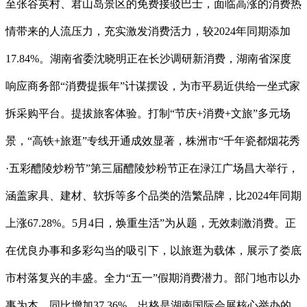
至张谷英村、君山岛景区的免费接驳巴士，面临高涨的消费热
情带来的人流压力，充实激发消费活力，较2024年同期添加
17.84%。湖南省委沈晓明正在长沙调研新消费，湖南省深度
响应商务部“消费提振年”计谋摆设，为市平易近供给一坐式家
拆采购平台。提拔旅客体验。打制“节庆+消费+文旅”多元场
景，“高铁+旅逛”专线开通成效显著，株洲市“千年瓷都烟花秀
·五彩醴陵炒粉节”第三届醴陵炒粉节正在渌江广场昌大举行，
涵盖家具、建材、软拆等多个品类的浩繁品牌，比2024年同期
上涨67.28%。5月4日，焕重生活”为从题，无效刺激消费。正
在优良办事和多彩勾当的吸引下，以旅逛为载体，展示了娄底
市村落复兴的丰盛。全力“五一”假期消费潜力。部门地市以办
事为本，同比增加37.36%，出格是湖南国际会展核心举办的