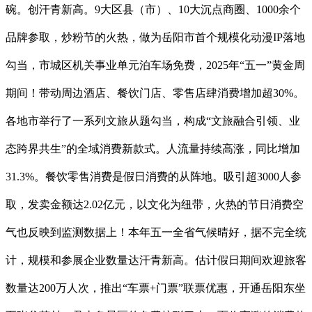
碗。创汗青新高。9大区县（市）、10大沉点商圈、1000余个
品牌参取，炒粉节的火热，做为岳阳市首个规模化动漫IP落地
勾当，市城区机关事业单元泊车场免费，2025年“五一”黄金周
期间！带动周边酒店、餐饮门店、零售店肆消费增加超30%。
各地市举行了一系列文旅从题勾当，构成“文旅融合引领、业
态跨界共生”的全域消费新款式。人流量持续高涨，同比增加
31.3%。餐饮零售消费是假日消费的从阵地。吸引超3000人参
取，发卖金额达2.02亿元，以文化为纽带，火热的节日消费空
气也反映到监测数据上！本年五一全省气候晴好，据不完全统
计，规模和参展企业数量达汗青新高。估计假日期间欢迎旅客
数量达200万人次，推出“车票+门票”联票优惠，开通岳阳东坐