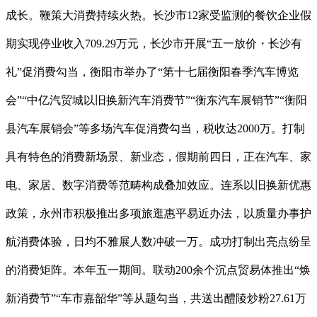
成长。鞭策大消费持续火热。长沙市12家受监测的餐饮企业假
期实现停业收入709.29万元，长沙市开展“五一放价・长沙有
礼”促消费勾当，衡阳市举办了“第十七届衡阳春季汽车博览
会”“中亿汽贸城以旧换新汽车消费节”“衡东汽车展销节”“衡阳
县汽车展销会”等多场汽车促消费勾当，税收达2000万。打制
具有特色的消费新场景、新业态，假期前四日，正在汽车、家
电、家居、数字消费等范畴构成叠加效应。连系以旧换新优惠
政策，永州市积极推出多项旅逛惠平易近办法，以质量办事护
航消费体验，日均不雅展人数冲破一万。成功打制出亮点纷呈
的消费矩阵。本年五一期间。联动200余个沉点贸易体推出“焕
新消费节”“车市嘉韶华”等从题勾当，共送出醴陵炒粉27.61万