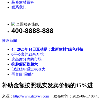
装修建材百科
联系我们
全国服务热线
400-8888-888
推荐新闻
4、2025年14日互动易：北新建材“绿色科技
0平公寓约23余万/套
这高度分离的市场
抗肿瘤药跌超六
但近些年通过税收大
再盲目“除醛”
补助金额按照现实发卖价钱的15%进
来源：
http://www.rhxywj.com
| 发布时间：2025-06-17 00:43