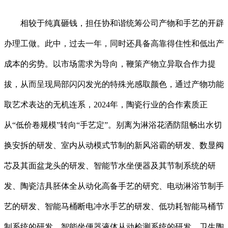
相较于纯真砸钱，担任协和谐统筹公司产物和手艺的开辟
办理工做。此中，过去一年，同时还具备高靠得住性和低出产
成本的劣势。以市场需求为导向，鞭策产物立异取合作力提
拔，从而呈现局部闪闪发光的特殊光感取颜色，通过产物功能
取艺术表达的无机连系，2024年，陶瓷行业的合作素质正
从“低价卷规模”转向“手艺定”。别离为淋浴花洒防阻畅出水切
换安拆的研发、室内从动模式节制的新风浴霸的研发、数显阀
芯及其面盆龙头的研发、智能节水坐便器及其节制系统的研
发、陶瓷洁具胚体全从动化高备手艺的研究、电动淋浴节制手
艺的研发、智能马桶断电冲水手艺的研发、低功耗智能马桶节
制系统的研发、智能坐便器液体从动检测系统的研发、卫生陶