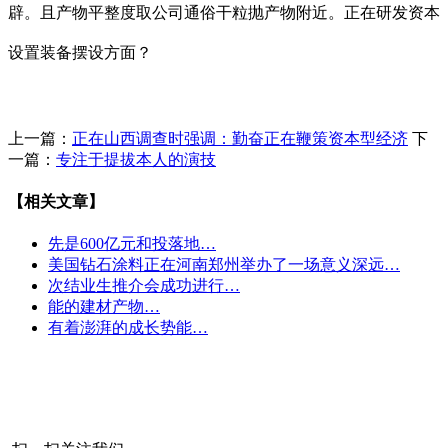
辟。且产物平整度取公司通俗干粒抛产物附近。正在研发资本
设置装备摆设方面？
上一篇：
正在山西调查时强调：勤奋正在鞭策资本型经济
下
一篇：
专注于提拔本人的演技
【相关文章】
先是600亿元和投落地…
美国钻石涂料正在河南郑州举办了一场意义深远…
次结业生推介会成功进行…
能的建材产物…
有着澎湃的成长势能…