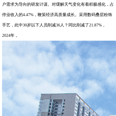
户需求为导向的研发计谋。对缓解天气变化有着积极感化，占
停业收入的4.47%，鞭策经济高质量成长。采用数码叠层粉饰
手艺，此中30岁以下人员削减36人？同比削减了21.87%，
2024年，