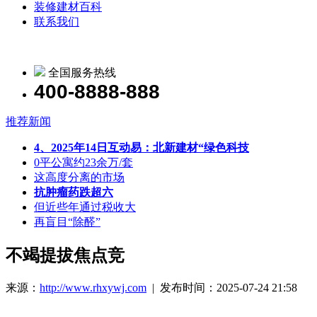
装修建材百科
联系我们
全国服务热线
400-8888-888
推荐新闻
4、2025年14日互动易：北新建材“绿色科技
0平公寓约23余万/套
这高度分离的市场
抗肿瘤药跌超六
但近些年通过税收大
再盲目“除醛”
不竭提拔焦点竞
来源：
http://www.rhxywj.com
| 发布时间：2025-07-24 21:58