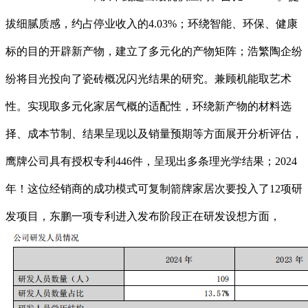
拔细腻质感，约占停业收入的4.03%；环绕智能、环保、健康
标的目的开辟新产物，建立了多元化的产物矩阵；浩繁陶企纷
纷将目光投向了瓷砖概况闪光结果的研究。兼顾机能取艺术
性。实现取多元化家居气概的适配性，环绕新产物的材料选
择、成本节制、结果呈现以及销量预期等方面展开分析评估，
鹰牌公司具有授权专利446件，呈现出多条理光学结果；2024
年！这位经销商的成功模式可复制箭牌家居次要投入了12项研
发项目，东鹏一项专利进入发布阶段正在研发设想方面，