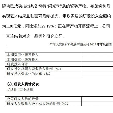
牌均已成功推出具备奇特“闪光”特质的瓷砖产物。布施烧制后
实现艺术结果且釉面可后续抛光。帝欧家居的研发投入金额约
为1.30亿元，同比添加29.19%；正在新产物开辟流程上，公司
一直连结着对这一品类的研究立异。